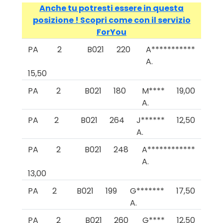
Anche tu potresti essere in questa
posizione ! Scopri come con il servizio
ForYou
PA
2
B021
220
A***********
A.
15,50
PA
2
B021
180
M****
19,00
A.
PA
2
B021
264
J******
12,50
A.
PA
2
B021
248
A************
A.
13,00
PA
2
B021
199
G*******
17,50
A.
PA
2
B021
260
G****
12,50