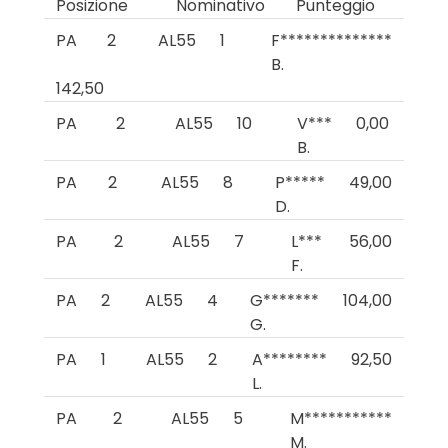
Posizione
Nominativo
Punteggio
PA
2
AL55
1
F**************
B.
142,50
PA
2
AL55
10
V***
0,00
B.
PA
2
AL55
8
P*****
49,00
D.
PA
2
AL55
7
L***
56,00
F.
PA
2
AL55
4
G*******
104,00
G.
PA
1
AL55
2
A********
92,50
L.
PA
2
AL55
5
M***********
M.