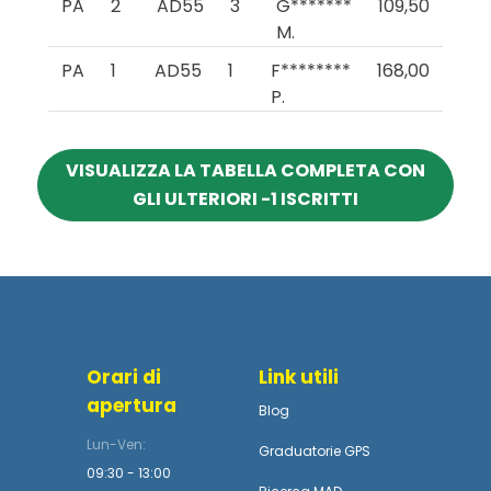
PA
2
AD55
3
G*******
109,50
M.
PA
1
AD55
1
F********
168,00
P.
VISUALIZZA LA TABELLA COMPLETA CON
GLI ULTERIORI -1 ISCRITTI
Orari di
Link utili
apertura
Blog
Lun-Ven:
Graduatorie GPS
09:30 - 13:00