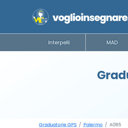
Interpelli
MAD
Grad
Graduatorie GPS
Palermo
A085