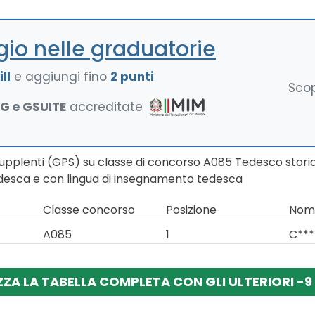
io nelle graduatorie
ll
e aggiungi fino
2 punti
Scop
NG e GSUITE
accreditate
Supplenti (GPS) su classe di concorso A085 Tedesco storia
tedesca e con lingua di insegnamento tedesca
Classe concorso
Posizione
Nomi
A085
1
C***
ZZA LA TABELLA COMPLETA CON GLI ULTERIORI -9 