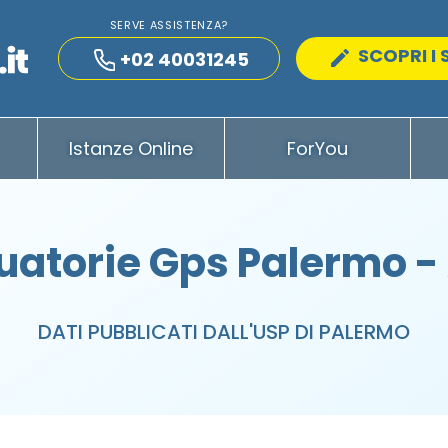
SERVE ASSISTENZA?
SCOPRI I 
+02 40031245
Istanze Online
ForYou
uatorie Gps Palermo -
DATI PUBBLICATI DALL'USP DI PALERMO