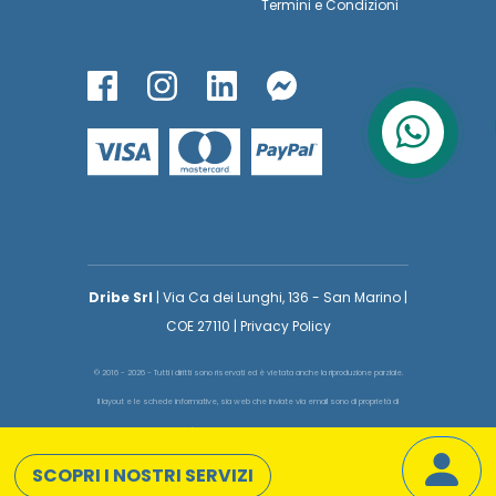
Termini
e
Condizioni
Dribe Srl
| Via Ca dei Lunghi, 136 - San Marino |
COE 27110 | Privacy Policy
© 2016 - 2026 - Tutti i diritti sono riservati ed è vietata anche la riproduzione parziale.
Il layout e le schede informative, sia web che inviate via email sono di proprietà di
voglioinsegnare.it pertanto è fatto assoluto divieto replicare o copiare parte del layout
e dei contenuti
SCOPRI I NOSTRI SERVIZI