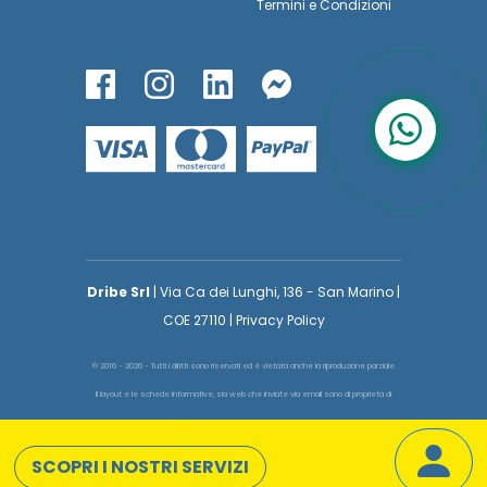
Termini
e
Condizioni
Dribe Srl
| Via Ca dei Lunghi, 136 - San Marino |
COE 27110 | Privacy Policy
© 2016 - 2026 - Tutti i diritti sono riservati ed è vietata anche la riproduzione parziale.
Il layout e le schede informative, sia web che inviate via email sono di proprietà di
voglioinsegnare.it pertanto è fatto assoluto divieto replicare o copiare parte del layout
e dei contenuti
SCOPRI I NOSTRI SERVIZI