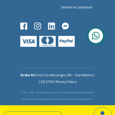
Termini
e
Condizioni
Dribe Srl
| Via Ca dei Lunghi, 136 - San Marino |
COE 27110 | Privacy Policy
© 2016 - 2026 - Tutti i diritti sono riservati ed è vietata anche la riproduzione parziale.
Il layout e le schede informative, sia web che inviate via email sono di proprietà di
voglioinsegnare.it pertanto è fatto assoluto divieto replicare o copiare parte del layout
e dei contenuti