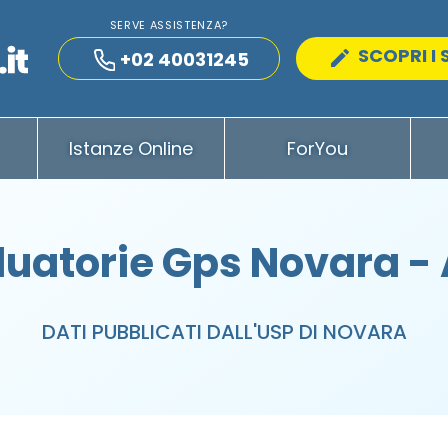
SERVE ASSISTENZA?
SCOPRI I 
+02 40031245
Istanze Online
ForYou
uatorie Gps Novara -
DATI PUBBLICATI DALL'USP DI NOVARA