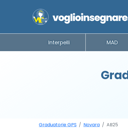
Interpelli
MAD
Grad
Graduatorie GPS
Novara
AB25