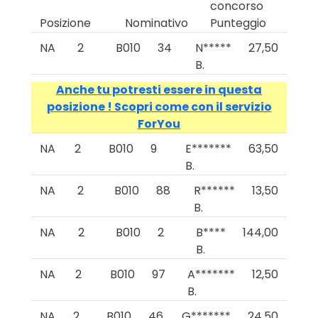
concorso
Posizione
Nominativo
Punteggio
NA
2
B010
34
N*****
27,50
B.
Anche tu potresti essere in questa
posizione ! Scopri come con il servizio
ForYou
NA
2
B010
9
E*******
63,50
B.
NA
2
B010
88
R******
13,50
B.
NA
2
B010
2
B****
144,00
B.
NA
2
B010
97
A*******
12,50
B.
NA
2
B010
46
G*******
24,50