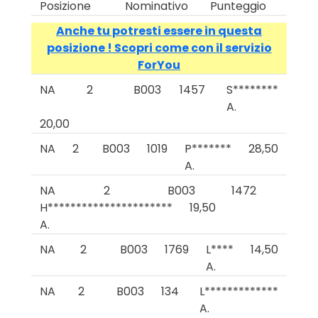
Posizione
Nominativo
Punteggio
Anche tu potresti essere in questa
posizione ! Scopri come con il servizio
ForYou
NA
2
B003
1457
S********
A.
20,00
NA
2
B003
1019
P*******
28,50
A.
NA
2
B003
1472
H**********************
19,50
A.
NA
2
B003
1769
L****
14,50
A.
NA
2
B003
134
L*************
A.