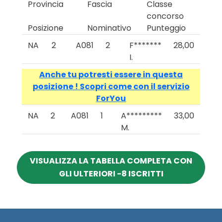
Provincia
Fascia
Classe
concorso
Posizione
Nominativo
Punteggio
NA
2
A081
2
F*******
28,00
I.
Anche tu potresti essere in questa
posizione ! Scopri come con il servizio
ForYou
NA
2
A081
1
A*********
33,00
M.
VISUALIZZA LA TABELLA COMPLETA CON
GLI ULTERIORI -8 ISCRITTI