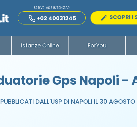
SERVE ASSISTENZA?
SCOPRI I 
+02 40031245
Istanze Online
ForYou
uatorie Gps Napoli -
 PUBBLICATI DALL'USP DI NAPOLI IL 30 AGOSTO