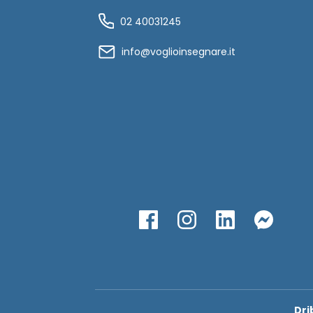
02 40031245
info@voglioinsegnare.it
Dri