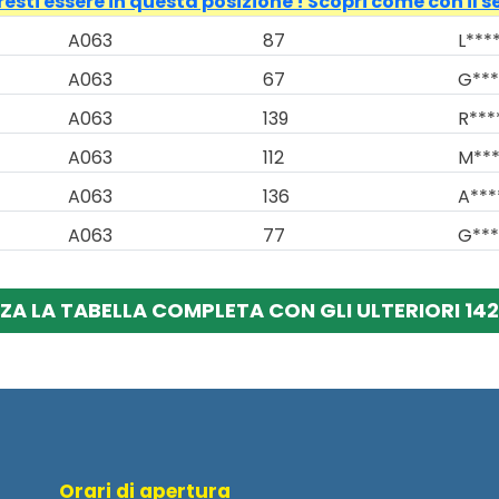
esti essere in questa posizione ! Scopri come con il s
A063
87
L****
A063
67
G***
A063
139
R***
A063
112
M***
A063
136
A***
A063
77
G***
ZA LA TABELLA COMPLETA CON GLI ULTERIORI 142
Orari di apertura