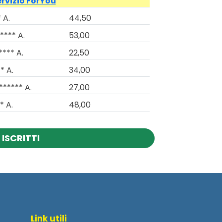
ervizio ForYou
 A.
44,50
**** A.
53,00
**** A.
22,50
* A.
34,00
****** A.
27,00
* A.
48,00
 ISCRITTI
Link utili