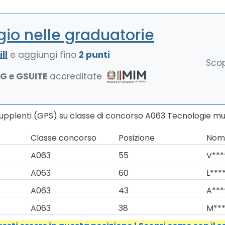
io nelle graduatorie
ll
e aggiungi fino
2 punti
Scop
NG e GSUITE
accreditate
Supplenti (GPS) su classe di concorso A063 Tecnologie mus
Classe concorso
Posizione
Nomi
A063
55
V***
A063
60
L****
A063
43
A***
A063
38
M***