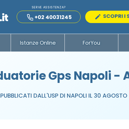
SERVE ASSISTENZA?
SCOPRI I 
+02 40031245
Istanze Online
ForYou
uatorie Gps Napoli -
 PUBBLICATI DALL'USP DI NAPOLI IL 30 AGOSTO