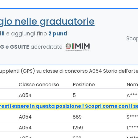
io nelle graduatorie
ll
e aggiungi fino
2 punti
Scop
NG e GSUITE
accreditate
upplenti (GPS) su classe di concorso A054 Storia dell'art
Classe concorso
Posizione
Nomi
A054
5
A***
esti essere in questa posizione ! Scopri come con il s
A054
889
S***
A054
1259
L****