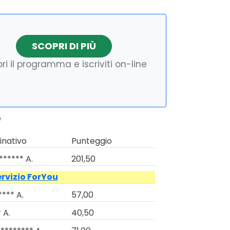
SCOPRI DI PIÙ
ri il programma e iscriviti on-line
e
nativo
Punteggio
****** A.
201,50
ervizio ForYou
**** A.
57,00
 A.
40,50