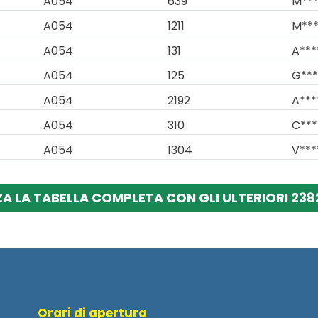
A054
639
M***
A054
1211
M***
A054
131
A***
A054
125
G***
A054
2192
A***
A054
310
C***
A054
1304
V***
ZA LA TABELLA COMPLETA CON GLI ULTERIORI 2382
Orari di apertura