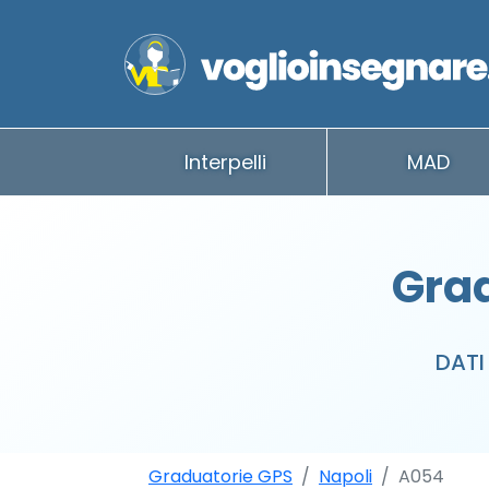
Interpelli
MAD
Grad
DATI
Graduatorie GPS
Napoli
A054