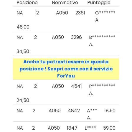
Posizione
Nominativo
Punteggio
NA
2
A050
2361
G*******
A.
46,00
NA
2
A050
3296
B**********
A.
34,50
Anche tu potresti essere in questa
posizione ! Scopri come con il servizio
ForYou
NA
2
A050
4541
P**********
A.
24,50
NA
2
A050
4842
A***
18,50
A.
NA
2
A050
1847
L****
59,00