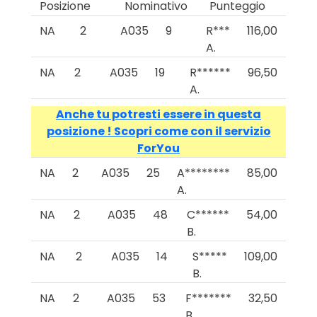
Posizione
Nominativo
Punteggio
NA
2
A035
9
R***
116,00
A.
NA
2
A035
19
R******
96,50
A.
Anche tu potresti essere in questa
posizione ! Scopri come con il servizio
ForYou
NA
2
A035
25
A********
85,00
A.
NA
2
A035
48
C******
54,00
B.
NA
2
A035
14
S*****
109,00
B.
NA
2
A035
53
F*******
32,50
B.