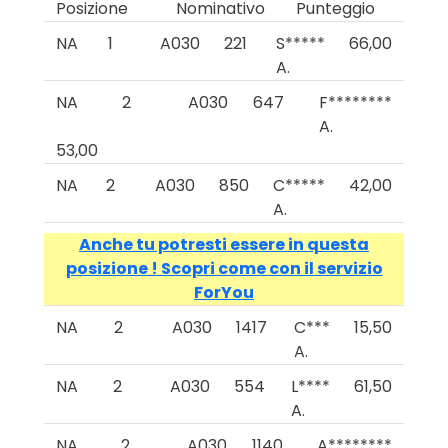
Posizione
Nominativo
Punteggio
NA
1
A030
221
S*****
66,00
A.
NA
2
A030
647
F********
A.
53,00
NA
2
A030
850
C*****
42,00
A.
Anche tu potresti essere in questa
posizione ! Scopri come con il servizio
ForYou
NA
2
A030
1417
C***
15,50
A.
NA
2
A030
554
L****
61,50
A.
NA
2
A030
1140
A********