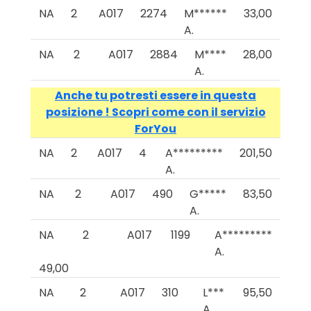
NA
2
A017
2274
M******
33,00
A.
NA
2
A017
2884
M****
28,00
A.
Anche tu potresti essere in questa
posizione ! Scopri come con il servizio
ForYou
NA
2
A017
4
A*********
201,50
A.
NA
2
A017
490
G*****
83,50
A.
NA
2
A017
1199
A*********
A.
49,00
NA
2
A017
310
L***
95,50
A.