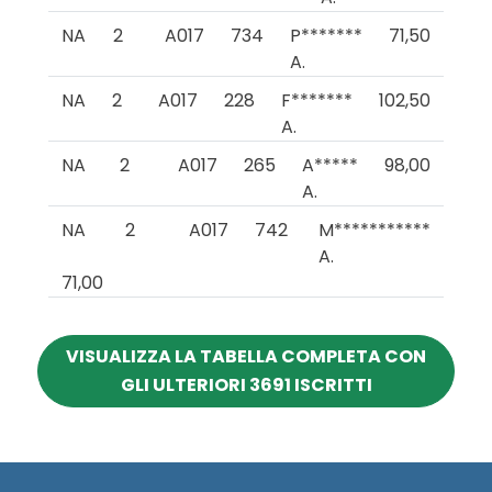
NA
2
A017
734
P*******
71,50
A.
NA
2
A017
228
F*******
102,50
A.
NA
2
A017
265
A*****
98,00
A.
NA
2
A017
742
M***********
A.
71,00
VISUALIZZA LA TABELLA COMPLETA CON
GLI ULTERIORI 3691 ISCRITTI