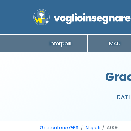
Interpelli
MAD
Grad
DATI
Graduatorie GPS
Napoli
A008