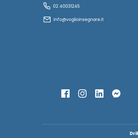
02 40031245
info@voglioinsegnare.it
Dri