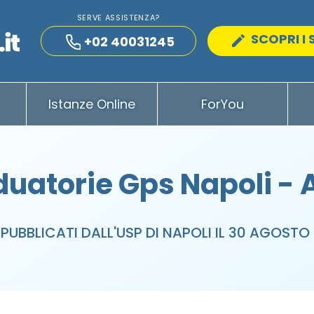
SERVE ASSISTENZA?
SCOPRI I 
+02 40031245
Istanze Online
ForYou
uatorie Gps Napoli -
 PUBBLICATI DALL'USP DI NAPOLI IL 30 AGOSTO