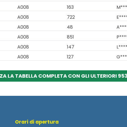
A008
163
M***
A008
722
E***
A008
48
A***
A008
851
P***
A008
147
L****
A008
127
G***
ZA LA TABELLA COMPLETA CON GLI ULTERIORI 953
Orari di apertura