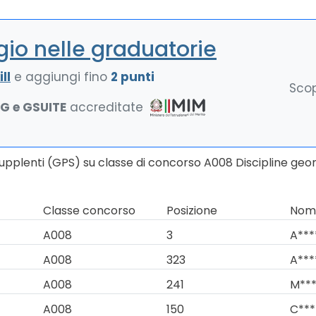
io nelle graduatorie
ll
e aggiungi fino
2 punti
Scop
NG e GSUITE
accreditate
Supplenti (GPS) su classe di concorso A008 Discipline geo
Classe concorso
Posizione
Nomi
A008
3
A***
A008
323
A***
A008
241
M***
A008
150
C***