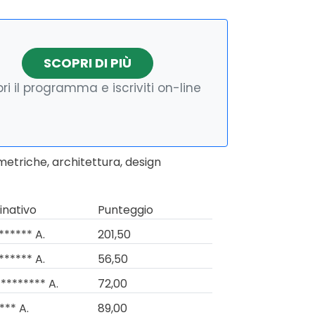
SCOPRI DI PIÙ
ri il programma e iscriviti on-line
metriche, architettura, design
nativo
Punteggio
****** A.
201,50
****** A.
56,50
******** A.
72,00
*** A.
89,00