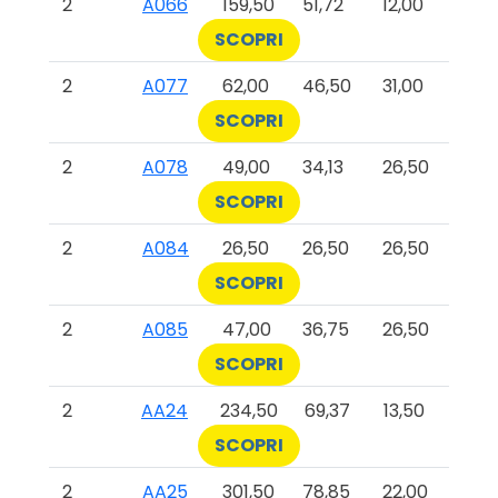
2
A066
159,50
51,72
12,00
SCOPRI
2
A077
62,00
46,50
31,00
SCOPRI
2
A078
49,00
34,13
26,50
SCOPRI
2
A084
26,50
26,50
26,50
SCOPRI
2
A085
47,00
36,75
26,50
SCOPRI
2
AA24
234,50
69,37
13,50
SCOPRI
2
AA25
301,50
78,85
22,00