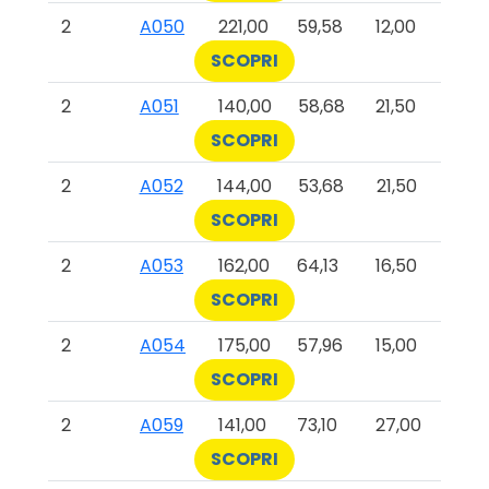
2
A050
221,00
59,58
12,00
SCOPRI
2
A051
140,00
58,68
21,50
SCOPRI
2
A052
144,00
53,68
21,50
SCOPRI
2
A053
162,00
64,13
16,50
SCOPRI
2
A054
175,00
57,96
15,00
SCOPRI
2
A059
141,00
73,10
27,00
SCOPRI