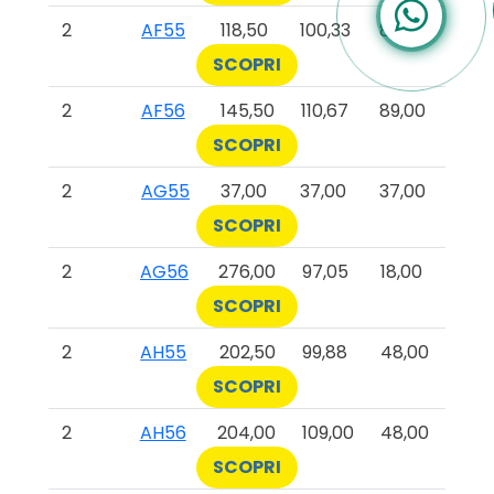
2
AF55
118,50
100,33
89,00
SCOPRI
2
AF56
145,50
110,67
89,00
SCOPRI
2
AG55
37,00
37,00
37,00
SCOPRI
2
AG56
276,00
97,05
18,00
SCOPRI
2
AH55
202,50
99,88
48,00
SCOPRI
2
AH56
204,00
109,00
48,00
SCOPRI