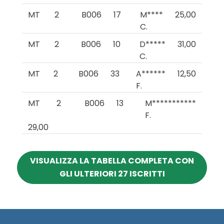
MT
2
B006
17
M****
25,00
C.
MT
2
B006
10
D*****
31,00
C.
MT
2
B006
33
A******
12,50
F.
MT
2
B006
13
M***********
F.
29,00
VISUALIZZA LA TABELLA COMPLETA CON
GLI ULTERIORI 27 ISCRITTI