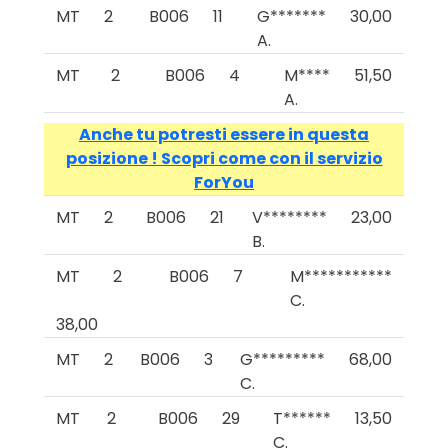
MT
2
B006
11
G*******
30,00
A.
MT
2
B006
4
M****
51,50
A.
Anche tu potresti essere in questa
posizione ! Scopri come con il servizio
ForYou
MT
2
B006
21
V********
23,00
B.
MT
2
B006
7
M***********
C.
38,00
MT
2
B006
3
G*********
68,00
C.
MT
2
B006
29
T******
13,50
C.