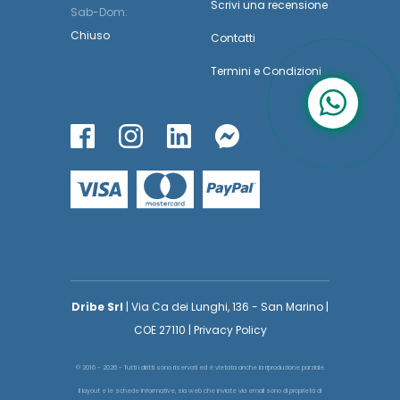
Scrivi una recensione
Sab-Dom:
Chiuso
Contatti
Termini
e
Condizioni
Dribe Srl
| Via Ca dei Lunghi, 136 - San Marino |
COE 27110 | Privacy Policy
© 2016 - 2026 - Tutti i diritti sono riservati ed è vietata anche la riproduzione parziale.
Il layout e le schede informative, sia web che inviate via email sono di proprietà di