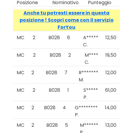
Posizione
Nominativo
Punteggio
Anche tu potresti essere in questa
posizione ! Scopri come con il servizio
ForYou
MC
2
B028
6
A*****
12,50
C.
MC
2
B028
2
M****
19,50
C.
MC
2
B028
7
R*******
12,00
M.
MC
2
B028
1
S*****
61,00
P.
MC
2
B028
4
G********
14,00
P.
MC
2
B028
5
M******
13,00
P.