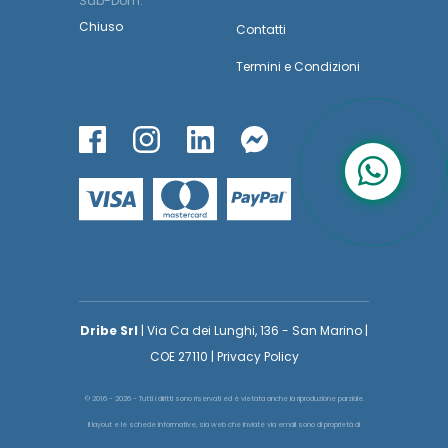
Sab-Dom:
Chiuso
Contatti
Termini
e
Condizioni
Dribe Srl
| Via Ca dei Lunghi, 136 - San Marino |
COE 27110 | Privacy Policy
© 2016 - 2026 - Tutti i diritti sono riservati ed è vietata anche la riproduzione parziale.
Il layout e le schede informative, sia web che inviate via email sono di proprietà di