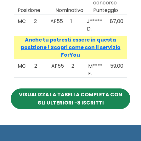
concorso
Posizione
Nominativo
Punteggio
MC
2
AF55
1
J*****
87,00
D.
Anche tu potresti essere in questa
posizione ! Scopri come con il servizio
ForYou
MC
2
AF55
2
M****
59,00
F.
VISUALIZZA LA TABELLA COMPLETA CON
GLI ULTERIORI -8 ISCRITTI