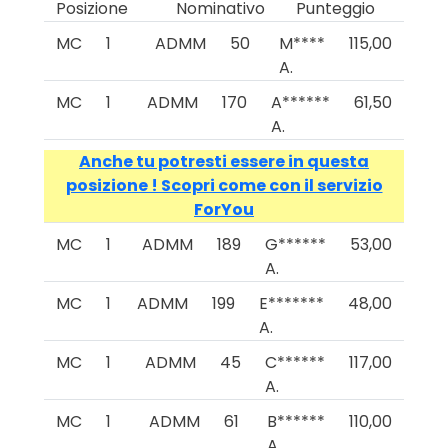
Posizione
Nominativo
Punteggio
MC
1
ADMM
50
M****
115,00
A.
MC
1
ADMM
170
A******
61,50
A.
Anche tu potresti essere in questa
posizione ! Scopri come con il servizio
ForYou
MC
1
ADMM
189
G******
53,00
A.
MC
1
ADMM
199
E*******
48,00
A.
MC
1
ADMM
45
C******
117,00
A.
MC
1
ADMM
61
B******
110,00
A.