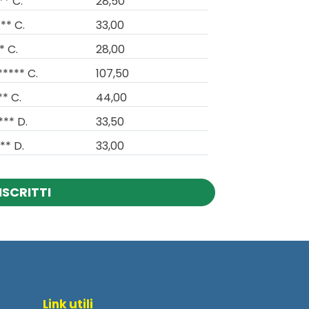
** C.
28,50
** C.
33,00
* C.
28,00
***** C.
107,50
** C.
44,00
*** D.
33,50
** D.
33,00
ISCRITTI
Link utili