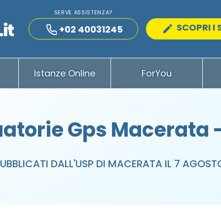
SERVE ASSISTENZA?
SCOPRI I 
+02 40031245
Istanze Online
ForYou
atorie Gps Macerata 
PUBBLICATI DALL'USP DI MACERATA IL 7 AGOST