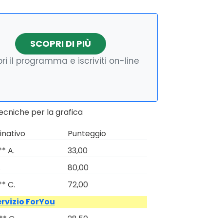
SCOPRI DI PIÙ
ri il programma e iscriviti on-line
ecniche per la grafica
nativo
Punteggio
** A.
33,00
.
80,00
** C.
72,00
ervizio ForYou