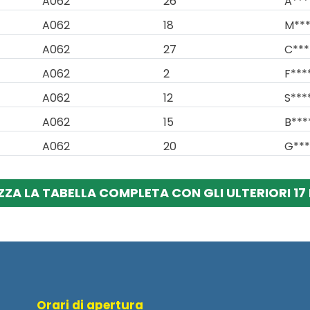
A062
26
A***
A062
18
M***
A062
27
C***
A062
2
F***
A062
12
S***
A062
15
B***
A062
20
G***
ZZA LA TABELLA COMPLETA CON GLI ULTERIORI 17 
Orari di apertura