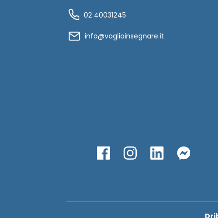
02 40031245
info@voglioinsegnare.it
Dri