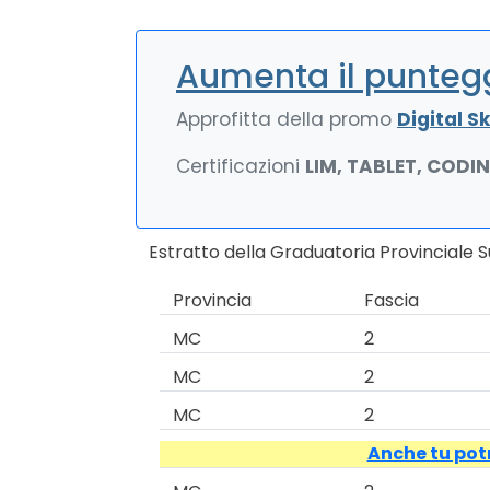
Aumenta il puntegg
Approfitta della promo
Digital Ski
Certificazioni
LIM, TABLET, CODI
Estratto della Graduatoria Provinciale 
Provincia
Fascia
MC
2
MC
2
MC
2
Anche tu potr