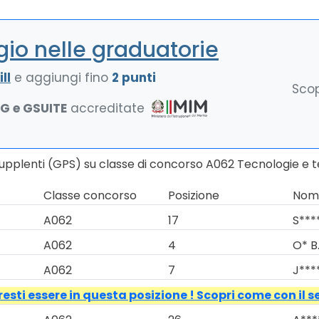
io nelle graduatorie
ll
e aggiungi fino
2 punti
Scop
NG e GSUITE
accreditate
Supplenti (GPS) su classe di concorso A062 Tecnologie e t
Classe concorso
Posizione
Nomi
A062
17
S***
A062
4
O* B
A062
7
J***
esti essere in questa posizione ! Scopri come con il s