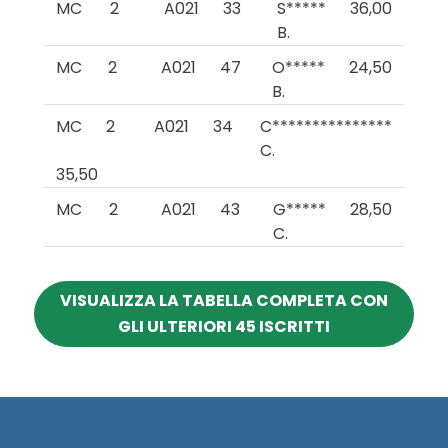
MC
2
A021
33
S*****
36,00
B.
MC
2
A021
47
O*****
24,50
B.
MC
2
A021
34
C***************
C.
35,50
MC
2
A021
43
G*****
28,50
C.
VISUALIZZA LA TABELLA COMPLETA CON
GLI ULTERIORI 45 ISCRITTI