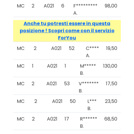
MC
2
A021
6
F*********
98,00
A.
Anche tu potresti essere in questa
posizione ! Scopri come con il servizio
ForYou
MC
2
A021
52
C****
19,50
A.
MC
1
A021
1
M*****
130,00
B.
MC
2
A021
53
V*******
17,50
B.
MC
2
A021
50
L***
23,50
B.
MC
2
A021
17
R******
68,50
B.