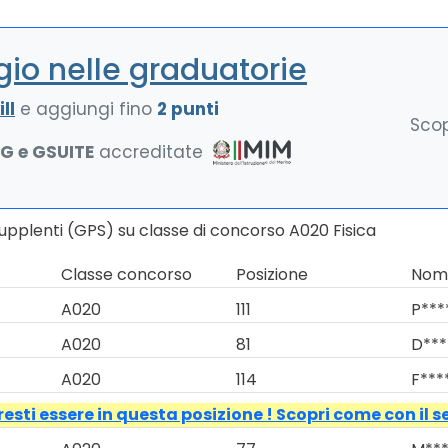
io nelle graduatorie
ll
e aggiungi fino
2 punti
Scop
NG e GSUITE
accreditate
Supplenti (GPS) su classe di concorso A020 Fisica
Classe concorso
Posizione
Nomi
A020
111
P***
A020
81
D***
A020
114
F***
esti essere in questa posizione ! Scopri come con il s