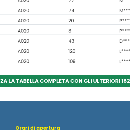
A020
77
M***
A020
74
M***
A020
20
P***
A020
8
P***
A020
43
D***
A020
120
L***
A020
109
L****
ZZA LA TABELLA COMPLETA CON GLI ULTERIORI 182 
Orari di apertura