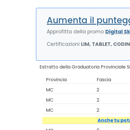
Aumenta il puntegg
Approfitta della promo
Digital Ski
Certificazioni
LIM, TABLET, CODI
Estratto della Graduatoria Provinciale 
Provincia
Fascia
MC
2
MC
2
MC
2
Anche tu potr