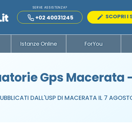
SERVE ASSISTENZA?
SCOPRI I 
+02 40031245
Istanze Online
ForYou
atorie Gps Macerata 
PUBBLICATI DALL'USP DI MACERATA IL 7 AGOST