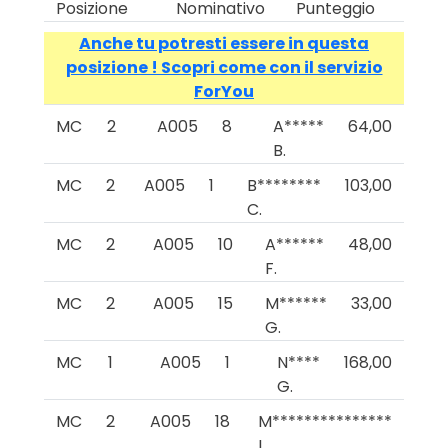
Posizione
Nominativo
Punteggio
Anche tu potresti essere in questa
posizione ! Scopri come con il servizio
ForYou
MC
2
A005
8
A*****
64,00
B.
MC
2
A005
1
B********
103,00
C.
MC
2
A005
10
A******
48,00
F.
MC
2
A005
15
M******
33,00
G.
MC
1
A005
1
N****
168,00
G.
MC
2
A005
18
M***************
L.