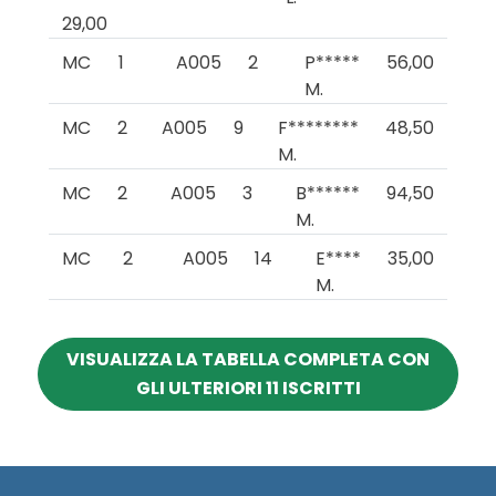
29,00
MC
1
A005
2
P*****
56,00
M.
MC
2
A005
9
F********
48,50
M.
MC
2
A005
3
B******
94,50
M.
MC
2
A005
14
E****
35,00
M.
VISUALIZZA LA TABELLA COMPLETA CON
GLI ULTERIORI 11 ISCRITTI