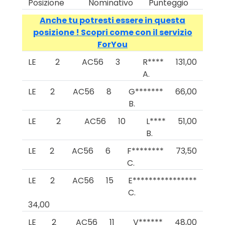
Posizione
Nominativo
Punteggio
Anche tu potresti essere in questa
posizione ! Scopri come con il servizio
ForYou
LE
2
AC56
3
R****
131,00
A.
LE
2
AC56
8
G*******
66,00
B.
LE
2
AC56
10
L****
51,00
B.
LE
2
AC56
6
F********
73,50
C.
LE
2
AC56
15
E****************
C.
34,00
LE
2
AC56
11
V******
48,00