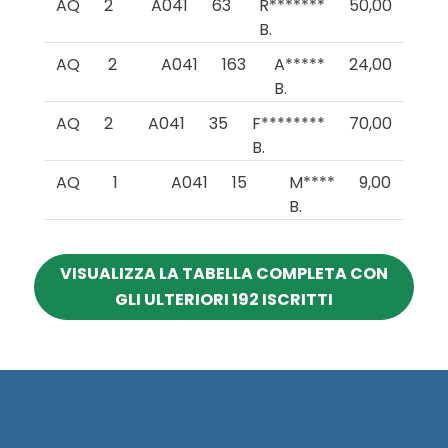
AQ
2
A041
63
R*******
50,00
B.
AQ
2
A041
163
A*****
24,00
B.
AQ
2
A041
35
F********
70,00
B.
AQ
1
A041
15
M****
9,00
B.
VISUALIZZA LA TABELLA COMPLETA CON
GLI ULTERIORI 192 ISCRITTI