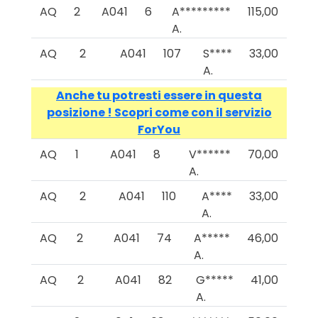
AQ
2
A041
6
A*********
115,00
A.
AQ
2
A041
107
S****
33,00
A.
Anche tu potresti essere in questa
posizione ! Scopri come con il servizio
ForYou
AQ
1
A041
8
V******
70,00
A.
AQ
2
A041
110
A****
33,00
A.
AQ
2
A041
74
A*****
46,00
A.
AQ
2
A041
82
G*****
41,00
A.