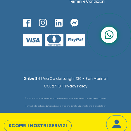
Termini
e
Condizioni
Dribe Srl
| Via Ca dei Lunghi, 136 - San Marino |
COE 27110 | Privacy Policy
© 2016 - 2026 - Tutti i diritti sono riservati ed è vietata anche la riproduzione parziale.
Il layout e le schede informative, sia web che inviate via email sono di proprietà di
voglioinsegnare.it pertanto è fatto assoluto divieto replicare o copiare parte del layout
e dei contenuti
SCOPRI I NOSTRI SERVIZI