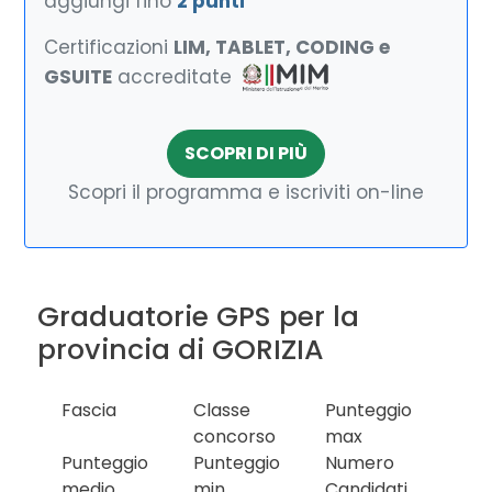
aggiungi fino
2 punti
Certificazioni
LIM, TABLET, CODING e
GSUITE
accreditate
SCOPRI DI PIÙ
Scopri il programma e iscriviti on-line
Graduatorie GPS per la
provincia di GORIZIA
Fascia
Classe
Punteggio
concorso
max
Punteggio
Punteggio
Numero
medio
min
Candidati