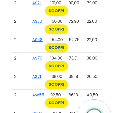
2
AS2L
101,00
90,00
79,00
SCOPRI
2
AS30
156,00
72,90
22,00
SCOPRI
2
AS48
154,00
52,75
22,00
SCOPRI
2
AS70
134,00
73,31
38,00
SCOPRI
2
AS71
138,00
68,18
26,50
SCOPRI
2
AW55
92,50
66,13
40,50
SCOPRI