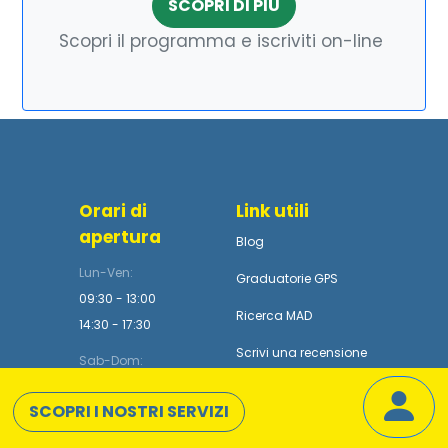
SCOPRI DI PIÙ
Scopri il programma e iscriviti on-line
Orari di
Link utili
apertura
Blog
Lun-Ven:
Graduatorie GPS
09:30 - 13:00
Ricerca MAD
14:30 - 17:30
Scrivi una recensione
Sab-Dom:
Chiuso
Contatti
SCOPRI I NOSTRI SERVIZI
Termini
e
Condizioni