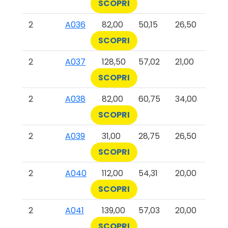
SCOPRI
2
A036
82,00
50,15
26,50
SCOPRI
2
A037
128,50
57,02
21,00
SCOPRI
2
A038
82,00
60,75
34,00
SCOPRI
2
A039
31,00
28,75
26,50
SCOPRI
2
A040
112,00
54,31
20,00
SCOPRI
2
A041
139,00
57,03
20,00
SCOPRI