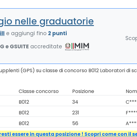
io nelle graduatorie
ll
e aggiungi fino
2 punti
Scop
NG e GSUITE
accreditate
Supplenti (GPS) su classe di concorso B012 Laboratori di s
Classe concorso
Posizione
Nomi
B012
34
C***
B012
231
F***
B012
56
A***
esti essere in questa posizione ! Scopri come con il s