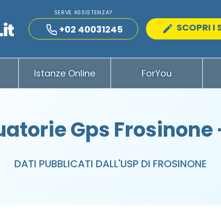
SERVE ASSISTENZA?
SCOPRI I 
+02 40031245
Istanze Online
ForYou
atorie Gps Frosinone 
DATI PUBBLICATI DALL'USP DI FROSINONE