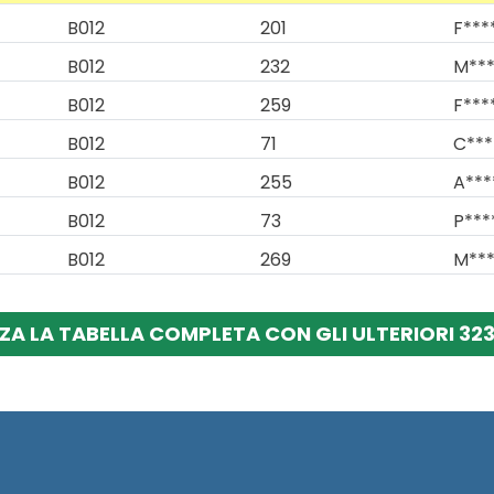
B012
201
F***
B012
232
M***
B012
259
F***
B012
71
C***
B012
255
A***
B012
73
P***
B012
269
M***
ZA LA TABELLA COMPLETA CON GLI ULTERIORI 323