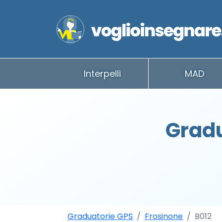
Interpelli
MAD
Gradu
Graduatorie GPS
Frosinone
B012