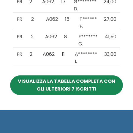
FR
2
A062
17
G********
24,00
D.
FR
2
A062
15
T******
27,00
F.
FR
2
A062
8
E*******
41,50
G.
FR
2
A062
11
A********
33,00
I.
VISUALIZZA LA TABELLA COMPLETA CON
GLI ULTERIORI 7 ISCRITTI