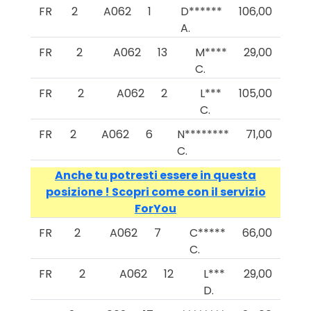
FR
2
A062
1
D******
106,00
A.
FR
2
A062
13
M****
29,00
C.
FR
2
A062
2
L***
105,00
C.
FR
2
A062
6
N********
71,00
C.
Anche tu potresti essere in questa
posizione ! Scopri come con il servizio
ForYou
FR
2
A062
7
C*****
66,00
C.
FR
2
A062
12
L***
29,00
D.