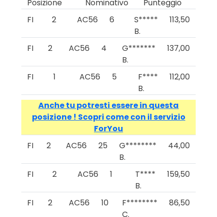
Posizione
Nominativo
Punteggio
FI
2
AC56
6
S*****
113,50
B.
FI
2
AC56
4
G*******
137,00
B.
FI
1
AC56
5
F****
112,00
B.
Anche tu potresti essere in questa
posizione ! Scopri come con il servizio
ForYou
FI
2
AC56
25
G********
44,00
B.
FI
2
AC56
1
T****
159,50
B.
FI
2
AC56
10
F********
86,50
C.