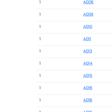
1
A008
1
A009
1
A010
1
A011
1
A013
1
A014
1
A015
1
A016
1
A018