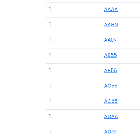
1
AAAA
1
AAHN
1
AALN
1
AB55
1
AB56
1
AC55
1
AC56
1
ADAA
1
ADEE