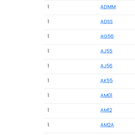
1
ADMM
1
ADSS
1
AG56
1
AJ55
1
AJ56
1
AK55
1
AM01
1
AM12
1
AM2A