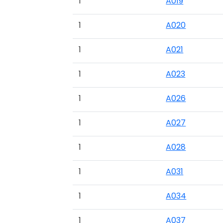
1
A019
1
A020
1
A021
1
A023
1
A026
1
A027
1
A028
1
A031
1
A034
1
A037