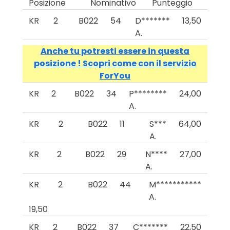
Posizione
Nominativo
Punteggio
KR
2
B022
54
D*******
13,50
A.
Anche tu potresti essere in questa
posizione ! Scopri come con il servizio
ForYou
KR
2
B022
34
P********
24,00
A.
KR
2
B022
11
S***
64,00
A.
KR
2
B022
29
N****
27,00
A.
KR
2
B022
44
M***********
A.
19,50
KR
2
B022
37
C*******
22,50