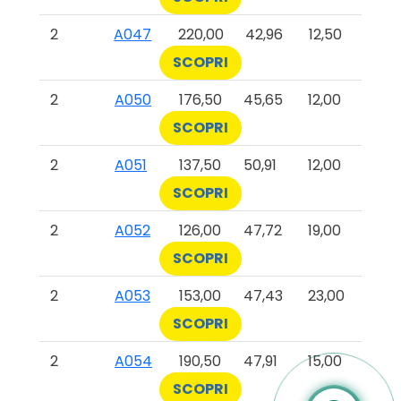
2
A047
220,00
42,96
12,50
SCOPRI
2
A050
176,50
45,65
12,00
SCOPRI
2
A051
137,50
50,91
12,00
SCOPRI
2
A052
126,00
47,72
19,00
SCOPRI
2
A053
153,00
47,43
23,00
SCOPRI
2
A054
190,50
47,91
15,00
SCOPRI