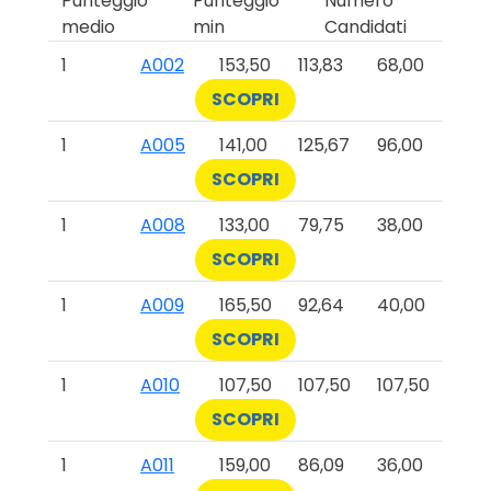
Punteggio
Punteggio
Numero
medio
min
Candidati
1
A002
153,50
113,83
68,00
SCOPRI
1
A005
141,00
125,67
96,00
SCOPRI
1
A008
133,00
79,75
38,00
SCOPRI
1
A009
165,50
92,64
40,00
SCOPRI
1
A010
107,50
107,50
107,50
SCOPRI
1
A011
159,00
86,09
36,00