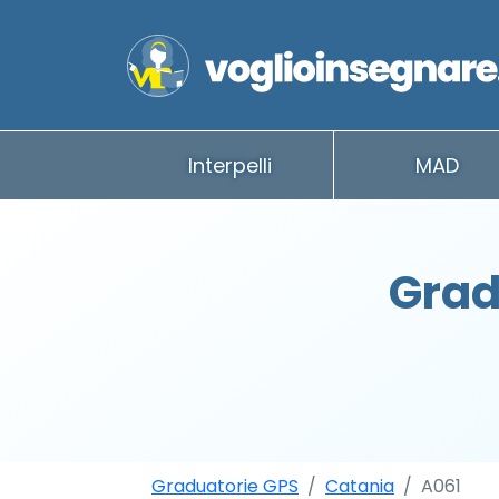
Interpelli
MAD
Grad
Graduatorie GPS
Catania
A061