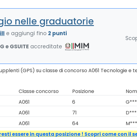
io nelle graduatorie
ll
e aggiungi fino
2 punti
Scop
NG e GSUITE
accreditate
Supplenti (GPS) su classe di concorso A061 Tecnologie e 
Classe concorso
Posizione
Nomi
A061
6
G***
A061
71
D***
A061
64
M***
esti essere in questa posizione ! Scopri come con il s