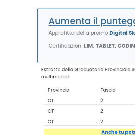
Aumenta il puntegg
Approfitta della promo
Digital Ski
Certificazioni
LIM, TABLET, CODI
Estratto della Graduatoria Provinciale 
multimediali
Provincia
Fascia
CT
2
CT
2
CT
2
Anche tu potr