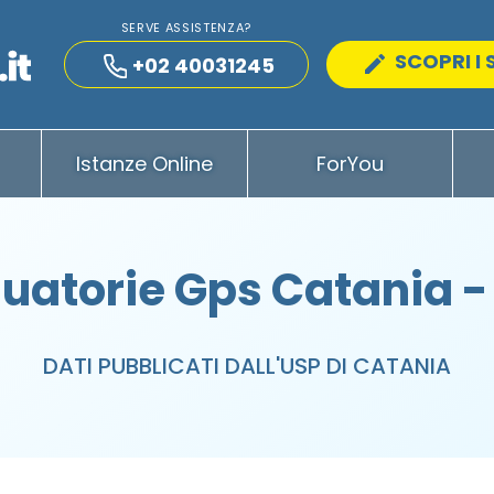
SERVE ASSISTENZA?
SCOPRI I 
+02 40031245
Istanze Online
ForYou
uatorie Gps Catania -
DATI PUBBLICATI DALL'USP DI CATANIA