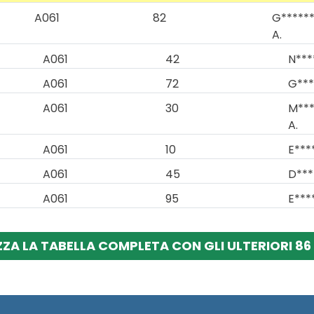
A061
82
G******
A.
A061
42
N***
A061
72
G***
A061
30
M***
A.
A061
10
E***
A061
45
D***
A061
95
E****
ZZA LA TABELLA COMPLETA CON GLI ULTERIORI 86 