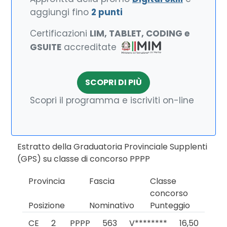
aggiungi fino
2 punti
Certificazioni
LIM, TABLET, CODING e
GSUITE
accreditate
SCOPRI DI PIÙ
Scopri il programma e iscriviti on-line
Estratto della Graduatoria Provinciale Supplenti
(GPS) su classe di concorso PPPP
Provincia
Fascia
Classe
concorso
Posizione
Nominativo
Punteggio
CE
2
PPPP
563
V********
16,50