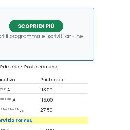
SCOPRI DI PIÙ
ri il programma e iscriviti on-line
o Primaria - Posto comune
nativo
Punteggio
*** A.
113,00
***** A.
115,00
******** A.
27,50
ervizio ForYou