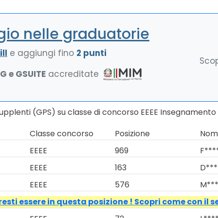
io nelle graduatorie
ll
e aggiungi fino
2 punti
Scop
NG e GSUITE
accreditate
 Supplenti (GPS) su classe di concorso EEEE Insegnament
Classe concorso
Posizione
Nomi
EEEE
969
F***
EEEE
163
D***
EEEE
576
M***
esti essere in questa posizione ! Scopri come con il s