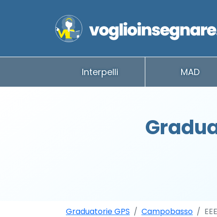
Interpelli
MAD
Gradua
Graduatorie GPS
Campobasso
EE