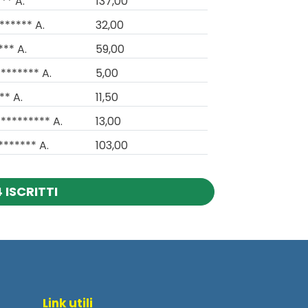
** A.
137,00
****** A.
32,00
*** A.
59,00
******* A.
5,00
** A.
11,50
********* A.
13,00
******* A.
103,00
 ISCRITTI
Link utili