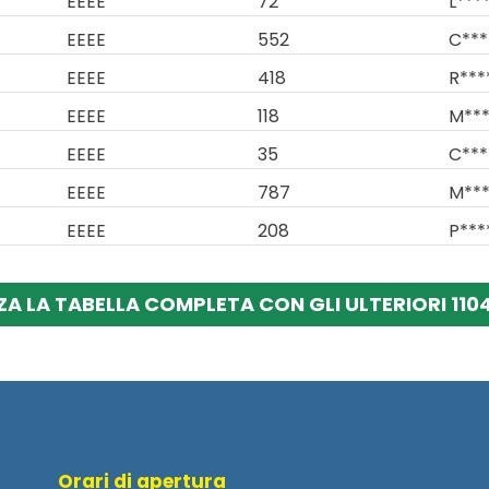
EEEE
72
L****
EEEE
552
C***
EEEE
418
R***
EEEE
118
M***
EEEE
35
C***
EEEE
787
M***
EEEE
208
P***
ZA LA TABELLA COMPLETA CON GLI ULTERIORI 1104
Orari di apertura