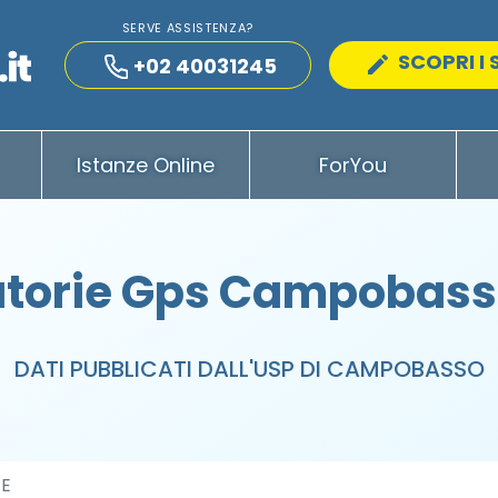
SERVE ASSISTENZA?
SCOPRI I 
+02 40031245
Istanze Online
ForYou
torie Gps Campobasso
DATI PUBBLICATI DALL'USP DI CAMPOBASSO
EE