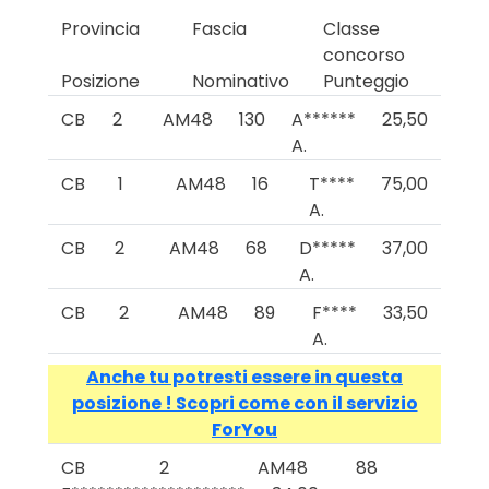
Provincia
Fascia
Classe
concorso
Posizione
Nominativo
Punteggio
CB
2
AM48
130
A******
25,50
A.
CB
1
AM48
16
T****
75,00
A.
CB
2
AM48
68
D*****
37,00
A.
CB
2
AM48
89
F****
33,50
A.
Anche tu potresti essere in questa
posizione ! Scopri come con il servizio
ForYou
CB
2
AM48
88