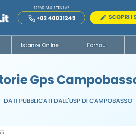
SERVE ASSISTENZA?
SCOPRI I 
+02 40031245
Istanze Online
ForYou
torie Gps Campobasso
DATI PUBBLICATI DALL'USP DI CAMPOBASSO
55