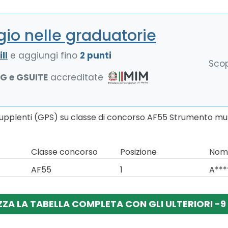
io nelle graduatorie
ll
e aggiungi fino
2 punti
Scop
NG e GSUITE
accreditate
Supplenti (GPS) su classe di concorso AF55 Strumento musi
Classe concorso
Posizione
Nomi
AF55
1
A***
ZZA LA TABELLA COMPLETA CON GLI ULTERIORI -9 