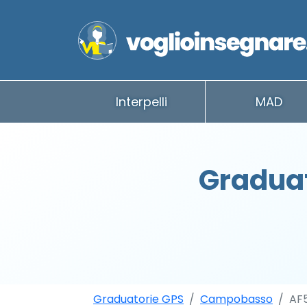
Interpelli
MAD
Gradua
Graduatorie GPS
Campobasso
AF