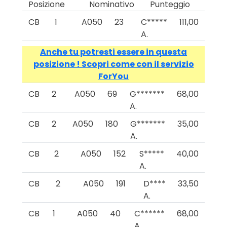
Posizione
Nominativo
Punteggio
CB
1
A050
23
C*****
111,00
A.
Anche tu potresti essere in questa
posizione ! Scopri come con il servizio
ForYou
CB
2
A050
69
G*******
68,00
A.
CB
2
A050
180
G*******
35,00
A.
CB
2
A050
152
S*****
40,00
A.
CB
2
A050
191
D****
33,50
A.
CB
1
A050
40
C******
68,00
A.