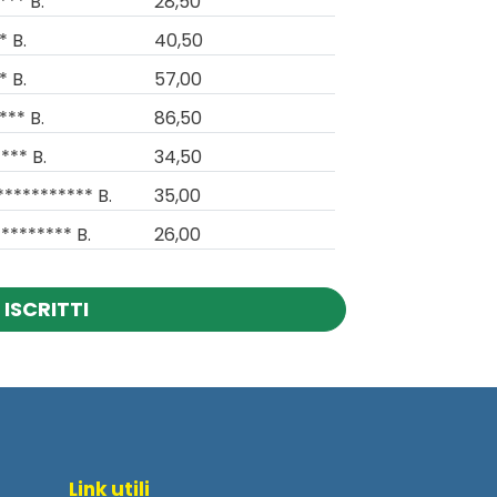
*** B.
28,50
* B.
40,50
* B.
57,00
*** B.
86,50
*** B.
34,50
*********** B.
35,00
******** B.
26,00
ISCRITTI
Link utili