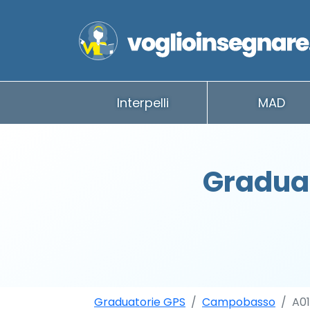
Interpelli
MAD
Gradua
Graduatorie GPS
Campobasso
A0