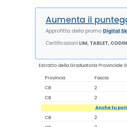
Aumenta il puntegg
Approfitta della promo
Digital Ski
Certificazioni
LIM, TABLET, CODI
Estratto della Graduatoria Provinciale S
Provincia
Fascia
CB
2
CB
2
Anche tu potr
CB
2