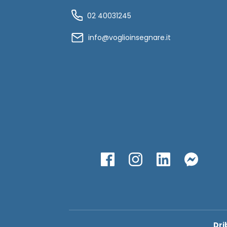
02 40031245
info@voglioinsegnare.it
Dri