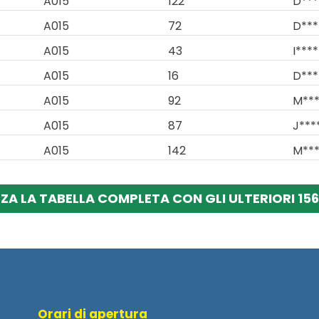
A015
122
D***
A015
72
D***
A015
43
I****
A015
16
D***
A015
92
M***
A015
87
J***
A015
142
M***
ZZA LA TABELLA COMPLETA CON GLI ULTERIORI 156 
Orari di apertura