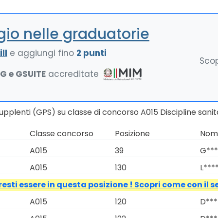
io nelle graduatorie
ll
e aggiungi fino
2 punti
Scop
NG e GSUITE
accreditate
upplenti (GPS) su classe di concorso A015 Discipline sanit
Classe concorso
Posizione
Nomi
A015
39
G***
A015
130
L****
esti essere in questa posizione ! Scopri come con il s
A015
120
D***