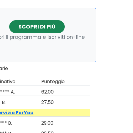
SCOPRI DI PIÙ
ri il programma e iscriviti on-line
arie
nativo
Punteggio
**** A.
62,00
 B.
27,50
ervizio ForYou
*** B.
29,00