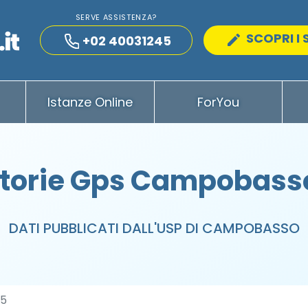
SERVE ASSISTENZA?
SCOPRI I 
+02 40031245
Istanze Online
ForYou
torie Gps Campobasso
DATI PUBBLICATI DALL'USP DI CAMPOBASSO
15