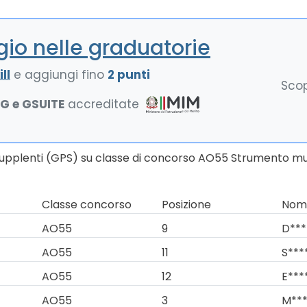
io nelle graduatorie
ll
e aggiungi fino
2 punti
Scop
NG e GSUITE
accreditate
Supplenti (GPS) su classe di concorso AO55 Strumento musi
Classe concorso
Posizione
Nomi
AO55
9
D***
AO55
11
S***
AO55
12
E***
AO55
3
M***