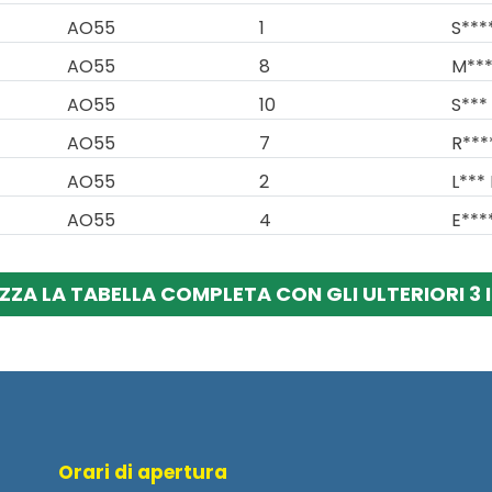
AO55
1
S****
AO55
8
M***
AO55
10
S***
AO55
7
R***
AO55
2
L*** 
AO55
4
E****
ZZA LA TABELLA COMPLETA CON GLI ULTERIORI 3 
Orari di apertura