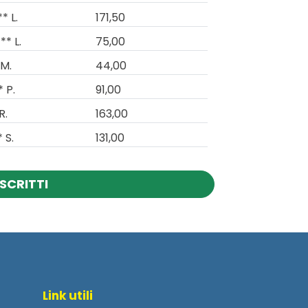
* L.
171,50
** L.
75,00
 M.
44,00
* P.
91,00
R.
163,00
 S.
131,00
ISCRITTI
Link utili