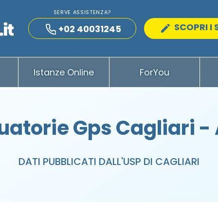
SERVE ASSISTENZA?
SCOPRI I 
+02 40031245
Istanze Online
ForYou
atorie Gps Cagliari 
DATI PUBBLICATI DALL'USP DI CAGLIARI