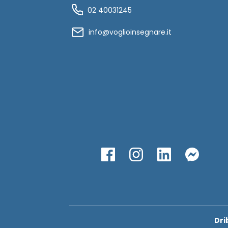
02 40031245
info@voglioinsegnare.it
Dri