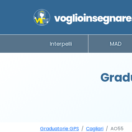
Interpelli
MAD
Gradu
Graduatorie GPS
Cagliari
AO55