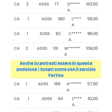
CA
2
ADSS
17
D*****
163,50
A.
CA
1
ADSS
390
L****
58,00
A.
CA
1
ADSS
82
C*****
98,00
A.
CA
2
ADSS
101
W******
109,00
A.
Anche tu potresti essere in questa
posizione ! Scopri come con il servizio
ForYou
CA
1
ADSS
188
A******
57,00
A.
CA
1
ADSS
94
L****
92,00
A.