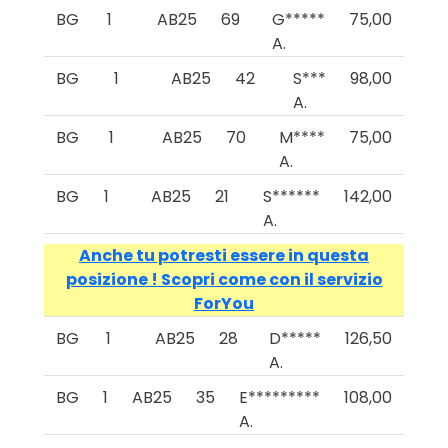
BG
1
AB25
69
G*****
75,00
A.
BG
1
AB25
42
S***
98,00
A.
BG
1
AB25
70
M****
75,00
A.
BG
1
AB25
21
S******
142,00
A.
Anche tu potresti essere in questa
posizione ! Scopri come con il servizio
ForYou
BG
1
AB25
28
D*****
126,50
A.
BG
1
AB25
35
E*********
108,00
A.