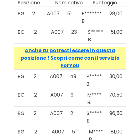
Posizione
Nominativo
Punteggio
BG
2
A007
51
E*******
28,00
B.
BG
2
A007
23
S*****
51,00
B.
Anche tu potresti essere in questa
posizione ! Scopri come con il servizio
ForYou
BG
2
A007
49
P*****
30,00
B.
BG
2
A007
9
M****
70,50
B.
BG
2
A007
2
S*****
96,50
B.
BG
2
A007
5
M****
81,00
B.