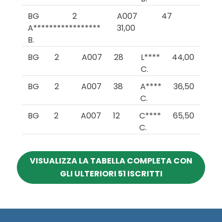
BG
2
A007
47
A*****************
31,00
B.
BG
2
A007
28
L****
44,00
C.
BG
2
A007
38
A****
36,50
C.
BG
2
A007
12
C****
65,50
C.
VISUALIZZA LA TABELLA COMPLETA CON
GLI ULTERIORI 51 ISCRITTI