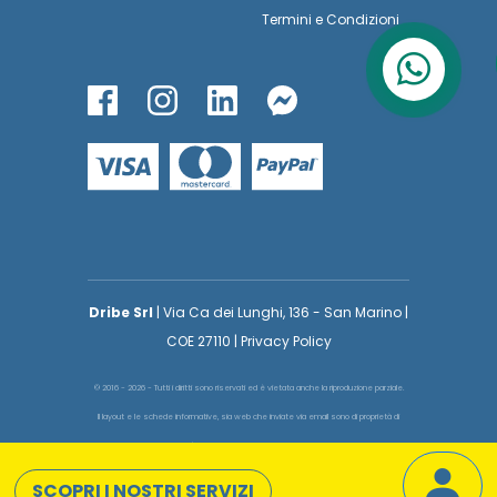
Termini
e
Condizioni
Dribe Srl
| Via Ca dei Lunghi, 136 - San Marino |
COE 27110 | Privacy Policy
© 2016 - 2026 - Tutti i diritti sono riservati ed è vietata anche la riproduzione parziale.
Il layout e le schede informative, sia web che inviate via email sono di proprietà di
voglioinsegnare.it pertanto è fatto assoluto divieto replicare o copiare parte del layout
e dei contenuti
SCOPRI I NOSTRI SERVIZI