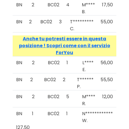
BN
2
BC02
4
M****
17,50
B.
BN
2
BC02
3
T*********
55,00
C.
Anche tu potresti essere in questa
posizione ! Scopri come con il servizio
ForYou
BN
2
BC02
1
L****
56,00
E.
BN
2
BC02
2
T******
55,50
P.
BN
2
BC02
5
M****
12,00
R.
BN
1
BC02
1
N************
W.
127,50